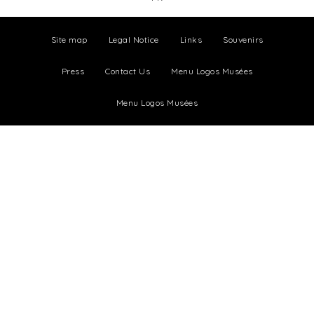
Site map
Legal Notice
Links
Souvenirs
Press
Contact Us
Menu Logos Musées
Menu Logos Musées