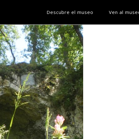
Descubre el museo
Ven al muse