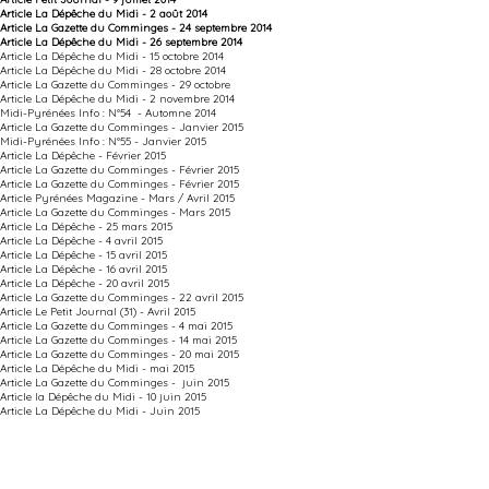
Article La Dépêche du Midi - 2 août 2014
Article La Gazette du Comminges
- 24 septembre 2014
Article La Dépêche du Midi - 26 septembre 2014
Article La Dépêche du Midi - 15 octobre 2014
Article La Dépêche du Midi - 28 octobre 2014
Article La Gazette du Comminges - 29 octobre
Article La Dépêche du Midi - 2 novembre 2014
Midi-Pyrénées Info : N°54 - Automne 2014
Article La Gazette du Comminges - Janvier 2015
Midi-Pyrénées Info : N°55 - Janvier 2015
Article La Dépêche - Février 2015
Article La Gazette du Comminges - Février 2015
Article La Gazette du Comminges - Février 2015
Article Pyrénées Magazine - Mars / Avril 2015
Article La Gazette du Comminges - Mars 2015
Article La Dépêche - 25 mars 2015
Article La Dépêche - 4 avril 2015
Article La Dépêche - 15 avril 2015
Article La Dépêche - 16 avril 2015
Article La Dépêche - 20 avril 2015
Article La Gazette du Comminges - 22 avril 2015
Article Le Petit Journal (31) - Avril 2015
Article La Gazette du Comminges - 4 mai 2015
Article La Gazette du Comminges - 14 mai 2015
Article La Gazette du Comminges - 20 mai 2015
Article La Dépêche du Midi - mai 2015
Article La Gazette du Comminges - juin 2015
Article la Dépêche du Midi - 10 juin 2015
Article La Dépêche du Midi - Juin 2015