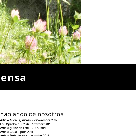
rensa
hablando de nosotros
Article Midi-Pyrénées - 9 novembre 2012
La Dépêche du Midi - 3 février 2014
Article guide de l’été - Juin 2014
Article CG 31 - juin 2014
Article Petit Journal - 9 juillet 2014