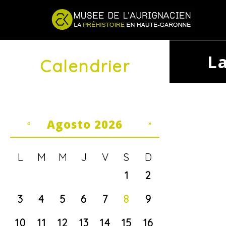
Jump to navigation
L
Calendrier
Agosto 2026
«
»
L
M
M
J
V
S
D
1
2
3
4
5
6
7
8
9
10
11
12
13
14
15
16