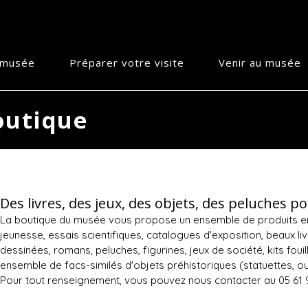
e musée
Préparer votre visite
Venir au musée
outique
Des livres, des jeux, des objets, des peluches p
La boutique du musée vous propose un ensemble de produits en li
jeunesse, essais scientifiques, catalogues d'exposition, beaux liv
dessinées, romans, peluches, figurines, jeux de société, kits foui
ensemble de facs-similés d'objets préhistoriques (statuettes, outi
Pour tout renseignement, vous pouvez nous contacter au 05 61 