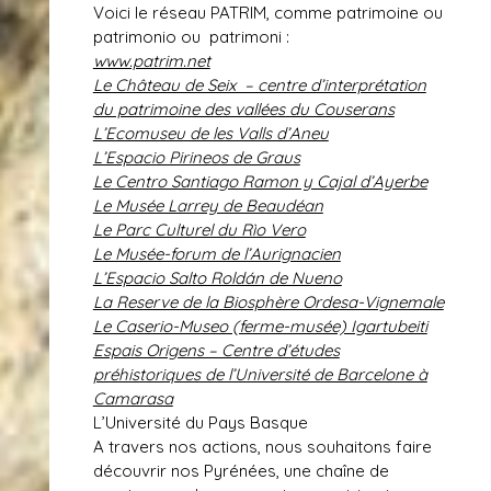
Voici le réseau PATRIM, comme
patrim
oine ou
patrim
onio ou
patri
moni :
www.patrim.net
Le Château de Seix – centre d’interprétation
du patrimoine des vallées du Couserans
L’Ecomuseu de les Valls d’Aneu
L’Espacio Pirineos de Graus
Le
Centro Santiago Ramon y Cajal d’Ayerbe
Le Musée Larrey de Beaudéan
Le Parc Culturel du Rìo Vero
Le Musée-forum de l’Aurignacien
L’Espacio Salto Roldán de Nueno
La Reserve de la Biosphère Ordesa-Vignemale
Le Caserio-Museo (ferme-musée) Igartubeiti
Espais Origens – Centre d’études
préhistoriques de l’Université de Barcelone à
Camarasa
L’Université du Pays Basque
A travers nos actions, nous souhaitons faire
découvrir nos Pyrénées, une chaîne de