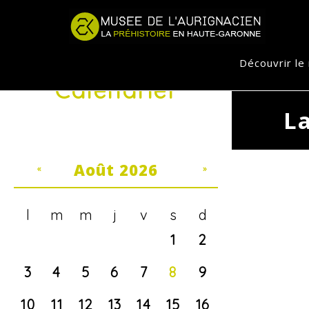
Jump to navigation
Découvrir l
Calendrier
L
Août 2026
«
»
l
m
m
j
v
s
d
1
2
3
4
5
6
7
8
9
10
11
12
13
14
15
16