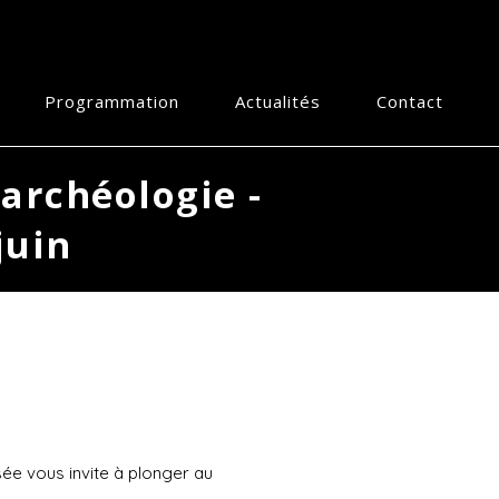
Programmation
Actualités
Contact
archéologie -
juin
ée vous invite à plonger au