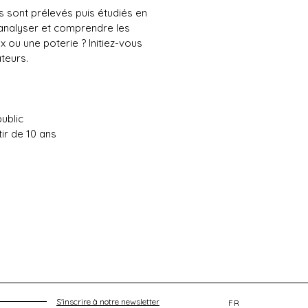
s sont prélevés puis étudiés en
 analyser et comprendre les
x ou une poterie ? Initiez-vous
teurs.
public
tir de 10 ans
S'inscrire à notre newsletter
FR