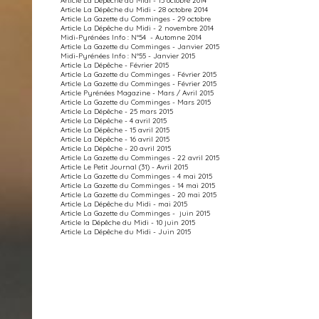
Article La Dépêche du Midi - 15 octobre 2014
Article La Dépêche du Midi - 28 octobre 2014
Article La Gazette du Comminges - 29 octobre
Article La Dépêche du Midi - 2 novembre 2014
Midi-Pyrénées Info : N°54 - Automne 2014
Article La Gazette du Comminges - Janvier 2015
Midi-Pyrénées Info : N°55 - Janvier 2015
Article La Dépêche - Février 2015
Article La Gazette du Comminges - Février 2015
Article La Gazette du Comminges - Février 2015
Article Pyrénées Magazine - Mars / Avril 2015
Article La Gazette du Comminges - Mars 2015
Article La Dépêche - 25 mars 2015
Article La Dépêche - 4 avril 2015
Article La Dépêche - 15 avril 2015
Article La Dépêche - 16 avril 2015
Article La Dépêche - 20 avril 2015
Article La Gazette du Comminges - 22 avril 2015
Article Le Petit Journal (31) - Avril 2015
Article La Gazette du Comminges - 4 mai 2015
Article La Gazette du Comminges - 14 mai 2015
Article La Gazette du Comminges - 20 mai 2015
Article La Dépêche du Midi - mai 2015
Article La Gazette du Comminges - juin 2015
Article la Dépêche du Midi - 10 juin 2015
Article La Dépêche du Midi - Juin 2015