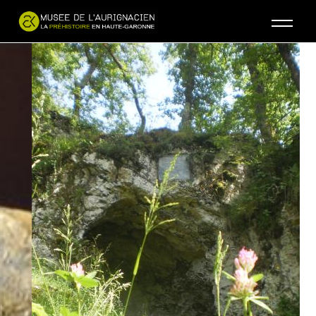
Jump to navigation